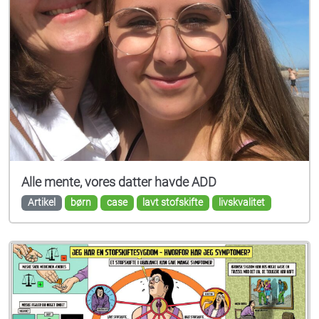
Alle mente, vores datter havde ADD
Artikel
børn
case
lavt stofskifte
livskvalitet