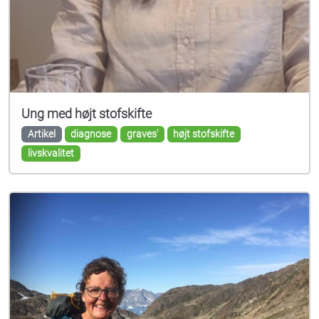
Ung med højt stofskifte
Artikel
diagnose
graves'
højt stofskifte
livskvalitet