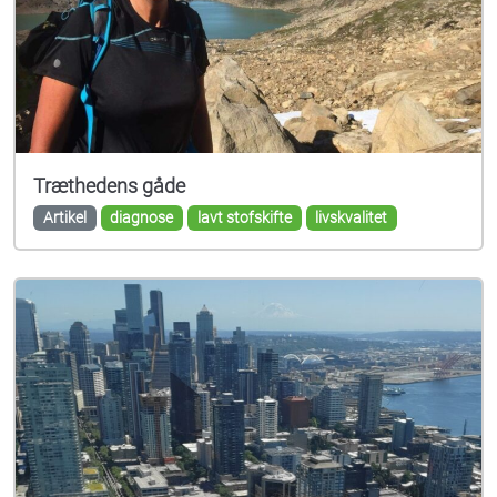
Træthedens gåde
Artikel
diagnose
lavt stofskifte
livskvalitet