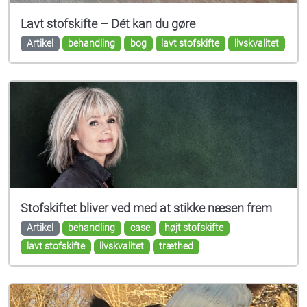
Lavt stofskifte – Dét kan du gøre
Artikel
behandling
bog
lavt stofskifte
livskvalitet
Stofskiftet bliver ved med at stikke næsen frem
Artikel
behandling
case
højt stofskifte
lavt stofskifte
livskvalitet
træthed