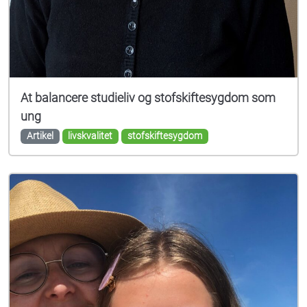
At balancere studieliv og stofskiftesygdom som
ung
Artikel
livskvalitet
stofskiftesygdom