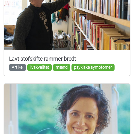
Lavt stofskifte rammer bredt
Artikel
livskvalitet
mænd
psykiske symptomer