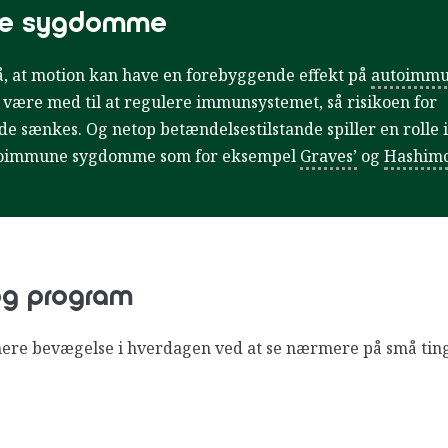
ne sygdomme
, at motion kan have en forebyggende effekt på
autoimm
være med til at regulere immunsystemet, så risikoen for
e sænkes. Og netop betændelsestilstande spiller en rolle i 
utoimmune sygdomme som for eksempel
Graves’
og
Hashimo
og program
 mere bevægelse i hverdagen ved at se nærmere på små ti