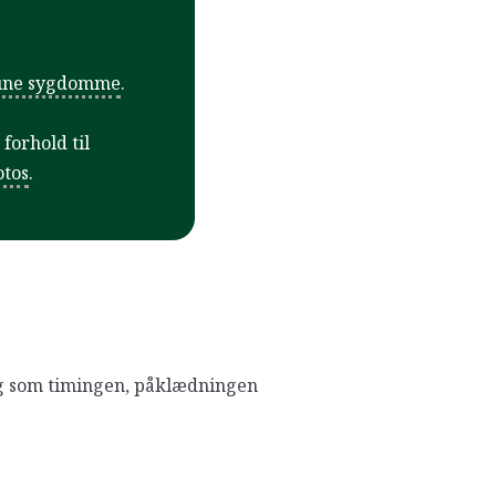
une sygdomme
.
forhold til
tos
.
ng som timingen, påklædningen