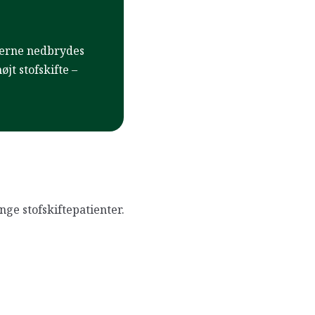
lerne nedbrydes
t stofskifte –
ge stofskiftepatienter.