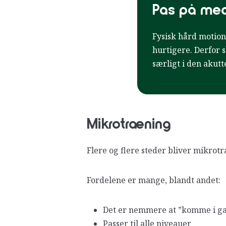
Pas på med 
Fysisk hård motio
hurtigere. Derfor 
særligt i den akutt
Mikrotræning
Flere og flere steder bliver mikrot
Fordelene er mange, blandt andet:
Det er nemmere at ”komme i g
Passer til alle niveauer