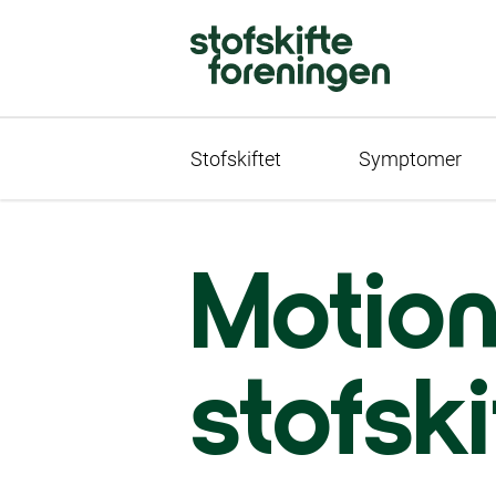
Stofskiftet
Symptomer
Motion
stofsk