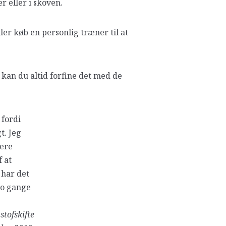
r eller i skoven.
er køb en personlig træner til at
 kan du altid forfine det med de
 fordi
t. Jeg
lere
f at
 har det
to gange
stofskifte