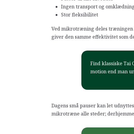
Ingen transport og omklædnin
Stor fleksibilitet
Ved mikrotræning deles træningen o
giver den samme effektivitet som d
Find klassiske Tai 
motion end man um
Dagens små pauser kan let udnyttes
mikrotræne alle steder; derhjemme,