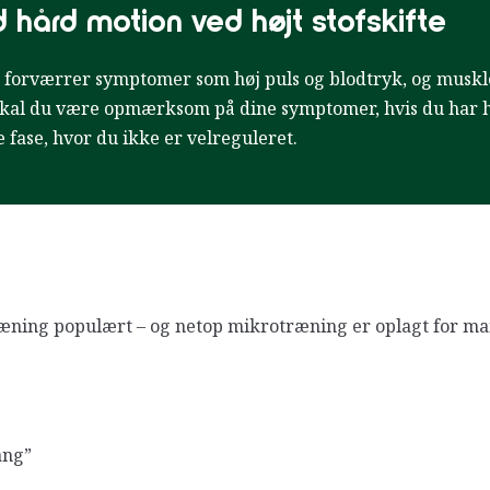
hård motion ved højt stofskifte
n forværrer symptomer som høj puls og blodtryk, og musk
skal du være opmærksom på dine symptomer, hvis du har høj
e fase, hvor du ikke er velreguleret.
ræning populært – og netop mikrotræning er oplagt for man
ang”