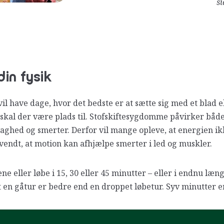
s
din fysik
 vil have dage, hvor det bedste er at sætte sig med et blad 
et skal der være plads til. Stofskiftesygdomme påvirker bå
vaghed og smerter. Derfor vil mange opleve, at energien ikk
omvendt, at motion kan afhjælpe smerter i led og muskler.
 eller løbe i 15, 30 eller 45 minutter – eller i endnu læng
t en gåtur er bedre end en droppet løbetur. Syv minutter 