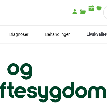
6
Diagnoser
Behandlinger
Livskvalite
 og
iftesygdom