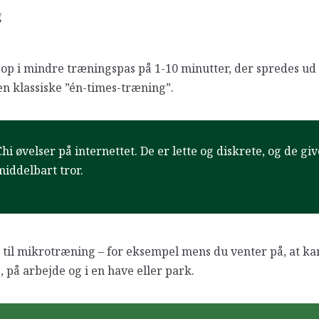
g
p i mindre træningspas på 1-10 minutter, der spredes ud 
en klassiske ”én-times-træning”.
Chi øvelser på internettet. De er lette og diskrete, og de g
iddelbart tror.
 til mikrotræning – for eksempel mens du venter på, at ka
 på arbejde og i en have eller park.