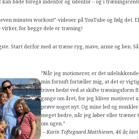
 kan både foregå indenfor og udenfor – og i træningscente
even minutes workout”-videoer på YouTube og følg det. Ell
 virker, for begge dele er træning!
ste. Start derfor med at træne ryg, mave, arme og ben. Så
”Når jeg motionerer, er det udelukkende
min fornuft fortæller mig, at det er vigtig
trives bedst ved at skifte træningsform f
gange om året, for jeg bliver motiveret a
prøve noget nyt. Og mine led og muskler
meget bedre, når jeg løber eller træner 
om ugen.”
–
Karin Toftegaard Matthiesen, 46 år, lavt 