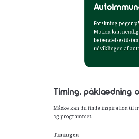
Autoimmu
Forskning peger på
Motion kan nemlig 
betændelsestilstand
udviklingen af a
Timing, påklædning 
Måske kan du finde inspiration til
og programmet.
Timingen