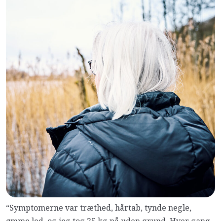
“Symptomerne var træthed, hårtab, tynde negle,