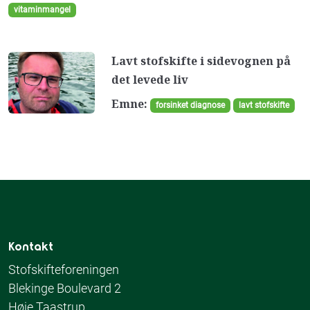
vitaminmangel
Lavt stofskifte i sidevognen på
det levede liv
Emne:
forsinket diagnose
lavt stofskifte
Kontakt
Stofskifteforeningen
Blekinge Boulevard 2
Høje Taastrup