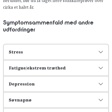
herunder, bør du få taget flere stofskifteprøver over
cirka et halvt år.
Symptomsammenfald med andre
udfordringer
Stress
Fatigue/ekstrem træthed
Depression
Søvnapnø