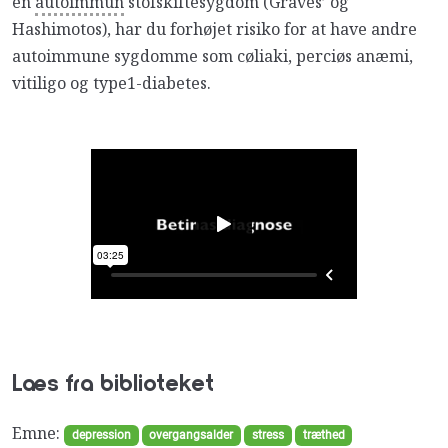
en
autoimmun
stofskiftesygdom (Graves’ og
Hashimotos), har du forhøjet risiko for at have andre
autoimmune sygdomme som cøliaki, perciøs anæmi,
vitiligo og type1-diabetes.
Læs fra biblioteket
Emne:
depression
overgangsalder
stress
træthed