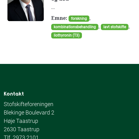
...
Emne:
,
forskning
,
,
kombinationsbehandling
lavt stofskifte
liothyronin (T3)
Kontakt
Stofskifteforeningen
Blekinge Boulevard 2
Høje Taastrup
2630 Taastrup
Tlf. 2973 2101