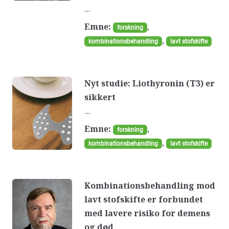
...
Emne:
,
forskning
,
kombinationsbehandling
lavt stofskifte
Nyt studie: Liothyronin (T3) er
sikkert
...
Emne:
,
forskning
,
kombinationsbehandling
lavt stofskifte
Kombinationsbehandling mod
lavt stofskifte er forbundet
med lavere risiko for demens
og død