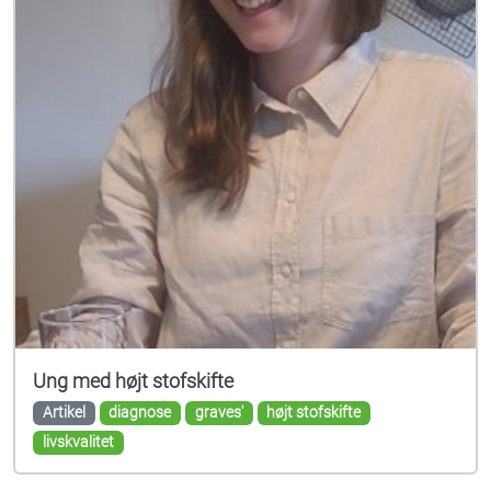
Ung med højt stofskifte
Artikel
diagnose
graves'
højt stofskifte
livskvalitet