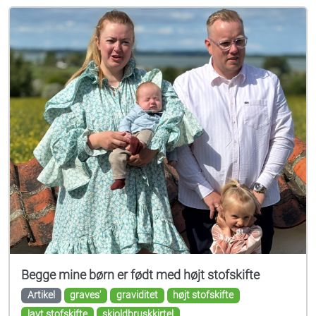
Begge mine børn er født med højt stofskifte
Artikel
graves'
graviditet
højt stofskifte
lavt stofskifte
skjoldbruskkirtel