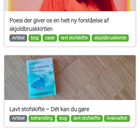
Poesi der giver os en helt ny forståelse af
skjoldbruskkirtlen
Artikel
bog
case
lavt stofskifte
skjoldbruskkirtel
Lavt stofskifte – Dét kan du gøre
Artikel
behandling
bog
lavt stofskifte
livskvalitet